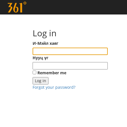
Log in
И-Мэйл хаяг
Нууц үг
Remember me
Forgot your password?